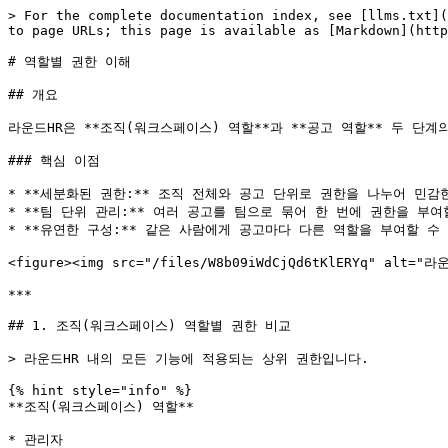
> For the complete documentation index, see [llms.txt](https://guide.roundhr.com/llms.txt). Markdown versions of documentation pages are available by appending `.md` to page URLs; this page is available as [Markdown](https://guide.roundhr.com/setting/permissions.md).

# 역할별 권한 이해

## 개요

라운드HR은 **조직(워크스페이스) 역할**과 **공고 역할** 두 단계의 권한 체계를 사용합니다. 조직 역할은 전체 기능 접근을 제어하고, 공고 역할은 개별 공고 내에서의 액션 권한을 제어합니다.

### 핵심 이점

* **세분화된 권한:** 조직 전체와 공고 단위로 권한을 나누어 민감한 정보를 보호합니다.
* **팀 단위 관리:** 여러 공고를 팀으로 묶어 한 번에 권한을 부여할 수 있습니다.
* **유연한 구성:** 같은 사람에게 공고마다 다른 역할을 부여할 수 있습니다.

<figure><img src="/files/W8b09iWdCjQd6tKlERYq" alt="라운드HR 권한 구조. 조직 전체 역할과 공고 단위 역할의 구분"><figcaption><p>권한 구조 개요</p></figcaption></figure>

***

## 1. 조직(워크스페이스) 역할별 권한 비교

> 라운드HR 내의 모든 기능에 적용되는 상위 권한입니다.

{% hint style="info" %}
**조직(워크스페이스) 역할**

* 관리자
* 매니저
* 면접관
  {% endhint %}

<table data-full-width="true"><thead><tr><th width="199">기능</th><th width="80">면접관</th><th width="76">매니저</th><th width="79">관리자</th><th>비고</th></tr></thead><tbody><tr><td><a href="/pages/3a7ubs4nA6NxoIoDRzsE">계정 설정</a></td><td><span data-gb-custom-inline data-tag="emoji" data-code="2705">✅</span></td><td><span data-gb-custom-inline data-tag="emoji" data-code="2705">✅</span></td><td><span data-gb-custom-inline data-tag="emoji" data-code="2705">✅</span></td><td></td></tr><tr><td><a href="/pages/VH8BgQDwXfXTwM7uO8nL">알림 설정</a></td><td><span data-gb-custom-inline data-tag="emoji" data-code="2705">✅</span></td><td><span data-gb-custom-inline data-tag="emoji" data-code="2705">✅</span></td><td><span data-gb-custom-inline data-tag="emoji" data-code="2705">✅</span></td><td></td></tr><tr><td><a href="/pages/wWxb4XfqDeHL0XhqaISL">외부 서비스 연동</a></td><td><span data-gb-custom-inline data-tag="emoji" data-code="2705">✅</span></td><td><span data-gb-custom-inline data-tag="emoji" data-code="2705">✅</span></td><td><span data-gb-custom-inline data-tag="emoji" data-code="2705">✅</span></td><td>캘린더(Google/Outlook) / Gmail / Zoom / Google meet / 카카오 비즈니스 채널</td></tr><tr><td>지원자 파일 다운로드</td><td><span data-gb-custom-inline data-tag="emoji" data-code="2705">✅</span></td><td>✅</td><td><span data-gb-custom-inline data-tag="emoji" data-code="2705">✅</span></td><td></td></tr><tr><td><a href="/pages/dcsaPpyUa5ZyVOH40cW2">공고 생성</a></td><td><span data-gb-custom-inline data-tag="emoji" data-code="274c">❌</span></td><td><span data-gb-custom-inline data-tag="emoji" data-code="2705">✅</span></td><td><span data-gb-custom-inline data-tag="emoji" data-code="2705">✅</span></td><td></td></tr><tr><td><a href="/pages/RijHa3vta3gfj4muC6XO">채용 플랫폼 연동</a></td><td><span data-gb-custom-inline data-tag="emoji" data-code="274c">❌</span></td><td><span data-gb-custom-inline data-tag="emoji" data-code="2705">✅</span></td><td><span data-gb-custom-inline data-tag="emoji" data-code="2705">✅</span></td><td></td></tr><tr><td><a href="/pages/s4uVHwMFli5uH9Tuamp2">지원자 마이페이지 설정</a></td><td><span data-gb-custom-inline data-tag="emoji" data-code="274c">❌</span></td><td><span data-gb-custom-inline data-tag="emoji" data-code="2705">✅</span></td><td><span data-gb-custom-inline data-tag="emoji" data-code="2705">✅</span></td><td></td></tr><tr><td><a href="/pages/8cHmEuD3IwrjuoC6o4Ry">템플릿 관리</a></td><td><span data-gb-custom-inline data-tag="emoji" data-code="274c">❌</span></td><td><span data-gb-custom-inline da