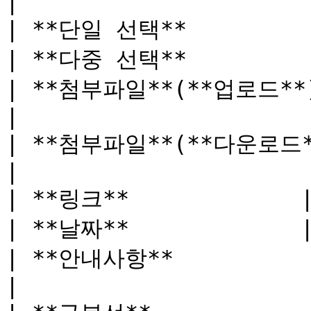
|

| **단일 선택**         
| **다중 선택**         
| **첨부파일**(**업로드**)  
|

| **첨부파일**(**다운로드**) 
|

| **링크**             |
| **날짜**             
| **안내사항**           
|
