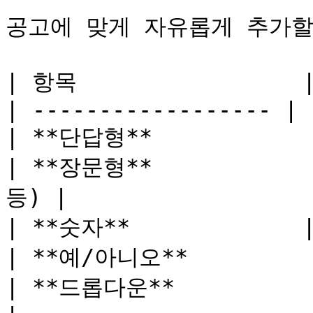
공고에 맞게 자유롭게 추가할
| 항목                 |
| ------------------ | 
| **단답형**           
| **장문형**         
등) |

| **숫자**             
| **예/아니오**         
| **드롭다운**           | 