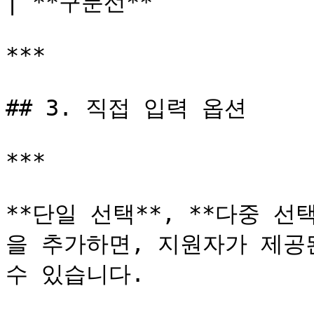
| **구분선**            
***

## 3. 직접 입력 옵션

***

**단일 선택**, **다중 선
을 추가하면, 지원자가 제공
수 있습니다.
