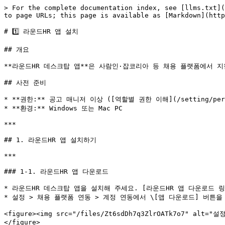
> For the complete documentation index, see [llms.txt](
to page URLs; this page is available as [Markdown](http
# 1️⃣ 라운드HR 앱 설치

## 개요

**라운드HR 데스크탑 앱**은 사람인·잡코리아 등 채용 플랫폼에서 
## 사전 준비

* **권한:** 공고 매니저 이상 ([역할별 권한 이해](/setting/permi
* **환경:** Windows 또는 Mac PC

***

## 1. 라운드HR 앱 설치하기

***

### 1-1. 라운드HR 앱 다운로드

* 라운드HR 데스크탑 앱을 설치해 주세요. [라운드HR 앱 다운로드 링크](htt
* 설정 > 채용 플랫폼 연동 > 계정 연동에서 \[앱 다운로드] 버튼을
<figure><img src="/files/Zt6sdDh7q3ZlrOATk7o7" 
</figure>
